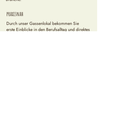
praxisnah
Durch unser Gassenlokal bekommen Sie
erste Einblicke in den Berufsalltag und direktes
Feedback von KundInnen
flexibel
Unsere Ausbildung ist modular gegliedert und
kann an Ihre Kompetenzen angepasst werden.
sinnvoll
In konkreten Projektarbeiten gelingt uns der
Brückenschlag zwischen theoretischen
Grundlagen und praktischer Anwendung.
gemeinschaftlich
Wir haben ein Tutorial-System entwickelt, das
von Anfang an zum Lernen mit- und