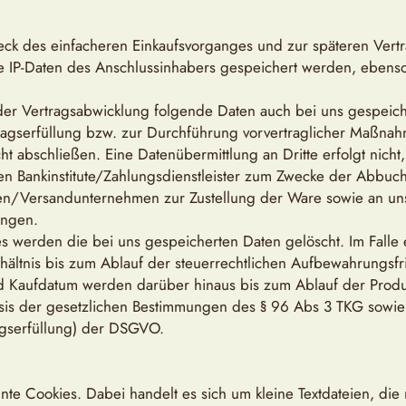
eck des einfacheren Einkaufsvorganges und zur späteren Ve
e IP-Daten des Anschlussinhabers gespeichert werden, ebenso
r Vertragsabwicklung folgende Daten auch bei uns gespeiche
rtragserfüllung bzw. zur Durchführung vorvertraglicher Maßna
ht abschließen. Eine Datenübermittlung an Dritte erfolgt nich
en Bankinstitute/Zahlungsdienstleister zum Zwecke der Abbuch
en/Versandunternehmen zur Zustellung der Ware sowie an uns
tungen.
 werden die bei uns gespeicherten Daten gelöscht. Im Falle 
ältnis bis zum Ablauf der steuerrechtlichen Aufbewahrungsfris
d Kaufdatum werden darüber hinaus bis zum Ablauf der Produk
sis der gesetzlichen Bestimmungen des § 96 Abs 3 TKG sowie de
agserfüllung) der DSGVO.
e Cookies. Dabei handelt es sich um kleine Textdateien, die 