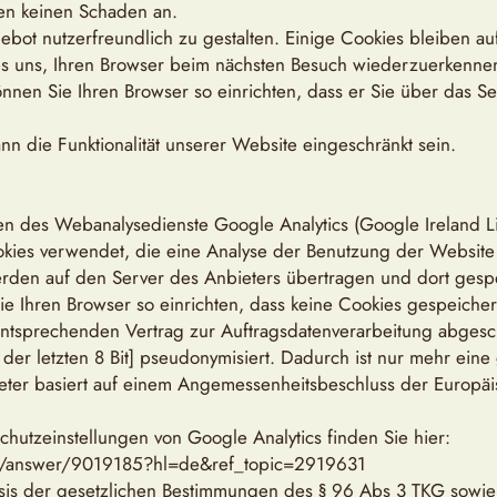
ten keinen Schaden an.
bot nutzerfreundlich zu gestalten. Einige Cookies bleiben au
 es uns, Ihren Browser beim nächsten Besuch wiederzuerkenne
nnen Sie Ihren Browser so einrichten, dass er Sie über das Se
nn die Funktionalität unserer Website eingeschränkt sein.
n des Webanalysedienste Google Analytics (Google Ireland L
kies verwendet, die eine Analyse der Benutzung der Website 
rden auf den Server des Anbieters übertragen und dort gesp
ie Ihren Browser so einrichten, dass keine Cookies gespeiche
tsprechenden Vertrag zur Auftragsdatenverarbeitung abgeschl
r letzten 8 Bit] pseudonymisiert. Dadurch ist nur mehr eine 
er basiert auf einem Angemessenheitsbeschluss der Europäi
hutzeinstellungen von Google Analytics finden Sie hier:
ics/answer/9019185?hl=de&ref_topic=2919631
sis der gesetzlichen Bestimmungen des § 96 Abs 3 TKG sowie de