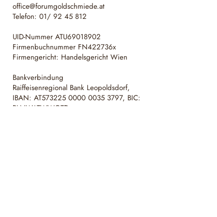
office@forumgoldschmiede.at
Telefon: 01/
92 45 812
UID-Nummer ATU69018902
Firmenbuchnummer FN422736x
Firmengericht: Handelsgericht Wien
Bankverbindung
Raiffeisenregional Bank Leopoldsdorf,
IBAN: AT573225 0000 0035 3797, BIC:
RLNWATWWGTD
Verbraucher haben die Möglichkeit,
Beschwerden an die Online-
Streitbeilegungsplattform der EU zu
richten:
http://ec.europa.eu/odr.
Sie können allfällige Beschwerde auch an
die oben angegebene E-Mail-Adresse
richten.
Hier ein weiterführender Link zum